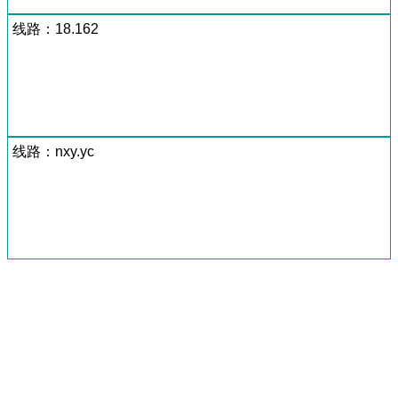
线路：18.162
线路：nxy.yc