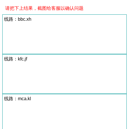
请把下上结果，截图给客服以确认问题
线路：bbc.xh
线路：kfc.jf
线路：mca.kl